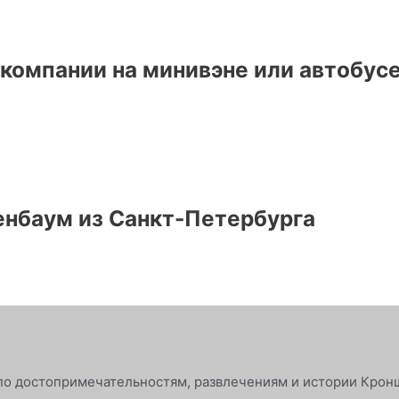
 компании на минивэне или автобус
енбаум из Санкт-Петербурга
по достопримечательностям, развлечениям и истории Крон