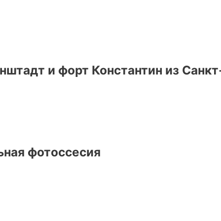
онштадт и форт Константин из Санк
ьная фотоссесия