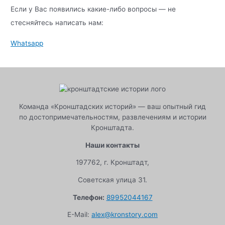
Если у Вас появились какие-либо вопросы — не
стесняйтесь написать нам:
Whatsapp
Команда «Кронштадских историй» — ваш опытный гид
по достопримечательностям, развлечениям и истории
Кронштадта.
Наши контакты
197762, г. Кронштадт,
Советская улица 31.
Телефон:
89952044167
E-Mail:
alex@kronstory.com