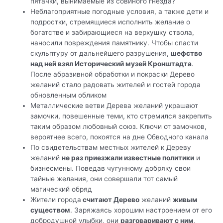
пятачки, вынимаемые из совиного гнезда?
Неблагоприятные погодные условия, а также дети и
подростки, стремящиеся исполнить желание о
богатстве и забирающиеся на верхушку ствола,
наносили повреждения памятнику. Чтобы спасти
скульптуру от дальнейшего разрушения,
шефство
над ней взял Исторический музей Кронштадта
.
После абразивной обработки и покраски Дерево
желаний стало радовать жителей и гостей города
обновленным обликом
Металлические ветви Дерева желаний украшают
замочки, повешенные теми, кто стремился закрепить
таким образом любовный союз. Ключи от замочков,
вероятнее всего, покоятся на дне Обводного канала
По свидетельствам местных жителей к Дереву
желаний
не раз приезжали известные политики
и
бизнесмены. Поведав чугунному добряку свои
тайные желания, они совершали тот самый
магический обряд
Жители города
считают Дерево
желаний
живым
существом
. Заряжаясь хорошим настроением от его
добродушной улыбки, они
разговаривают с ним
,