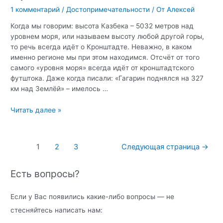
1 комментарий
/
Достопримечательности
/ От
Алексей
Когда мы говорим: высота Казбека – 5032 метров над
уровнем моря, или называем высоту любой другой горы,
то речь всегда идёт о Кронштадте. Неважно, в каком
именно регионе мы при этом находимся. Отсчёт от того
самого «уровня моря» всегда идёт от кронштадтского
футштока. Даже когда писали: «Гагарин поднялся на 327
км над Землёй» – имелось …
Кронштадтский
Читать далее »
Футшток
и
здание
Навигация
1
2
3
Следующая страница
→
мареографа
по
в
записям
Есть вопросы?
Кронштадте
Если у Вас появились какие-либо вопросы — не
стесняйтесь написать нам: