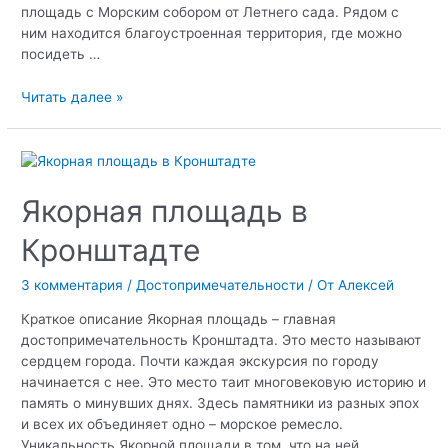
площадь с Морским собором от Летнего сада. Рядом с
ним находится благоустроенная территория, где можно
посидеть …
Доковый
Читать далее »
бассейн
в
Кронштадте
Якорная площадь в
Кронштадте
3 комментария
/
Достопримечательности
/ От
Алексей
Краткое описание Якорная площадь – главная
достопримечательность Кронштадта. Это место называют
сердцем города. Почти каждая экскурсия по городу
начинается с нее. Это место таит многовековую историю и
память о минувших днях. Здесь памятники из разных эпох
и всех их объединяет одно – морское ремесло.
Уникальность Якорной площади в том, что на ней