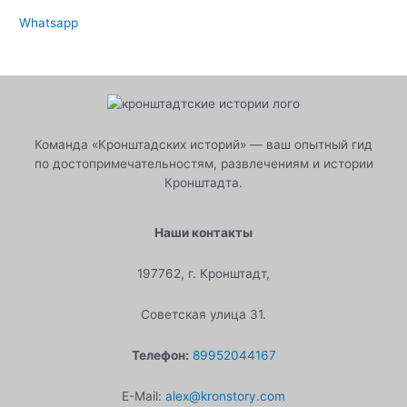
Whatsapp
Команда «Кронштадских историй» — ваш опытный гид
по достопримечательностям, развлечениям и истории
Кронштадта.
Наши контакты
197762, г. Кронштадт,
Советская улица 31.
Телефон:
89952044167
E-Mail:
alex@kronstory.com